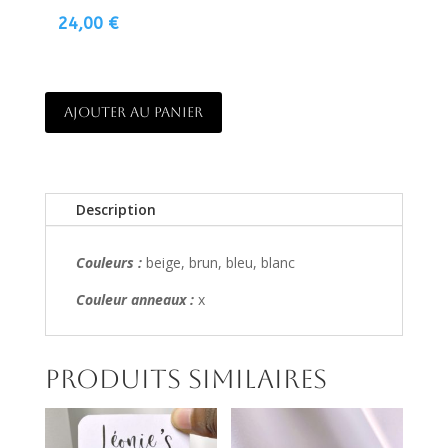
24,00
€
A
AJOUTER AU PANIER
L
T
E
R
Description
N
A
Couleurs :
beige, brun, bleu, blanc
T
I
Couleur anneaux :
x
V
E
:
Produits similaires