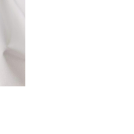
R
N
A
T
I
V
E
: