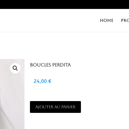
HOME
PR
Boucles Perdita
24,00
€
A
AJOUTER AU PANIER
L
T
E