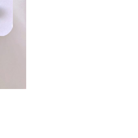
R
N
A
T
I
V
E
: