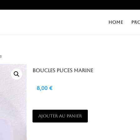
HOME
PR
e
Boucles puces Marine
8,00
€
A
AJOUTER AU PANIER
L
T
E